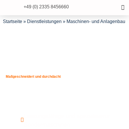
+49 (0) 2335 8456660
Startseite
»
Dienstleistungen
»
Maschinen- und Anlagenbau
Maßgeschneidert und durchdacht
Maschinen- und
Anlagenbau
Leistungsfähige und spezialisierte
Sondermaschinen