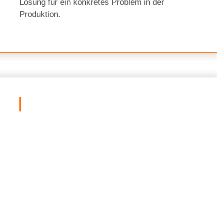
Lösung für ein konkretes Problem in der
Produktion.
Qualitätssicherung
Für sämtliche Leistungen unseres Unternehmens
gelten höchste Ansprüche an Qualität, Präzision
und Zuverlässigkeit. Unsere zertifizierten
Fachkräfte begleiten jedes Projekt mit
technischem Know-how und größter Sorgfalt –
von der Planung bis zur Umsetzung.
Alle gefertigten Bauteile und