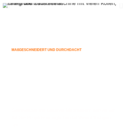
MAßGESCHNEIDERT UND DURCHDACHT
Ihr Unternehmen
möchte ein
umfangreiches
Projekt umsetzen?
Gemeinsam mit unseren Mitarbeitern setzen wir
für Sie Projekte in jeglichen Größenordnungen
um.