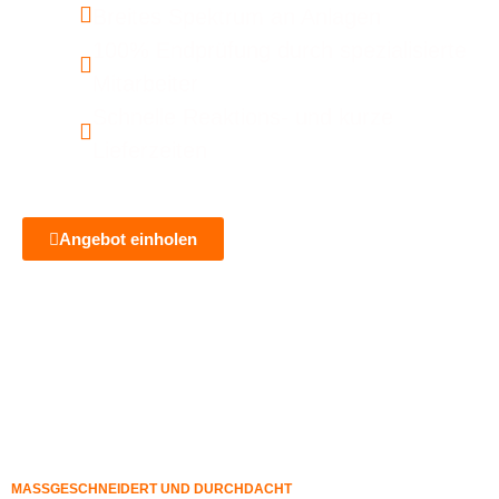
Breites Spektrum an Anlagen
100% Endprüfung durch spezialisierte
Mitarbeiter
Schnelle Reaktions- und kurze
Lieferzeiten
Angebot einholen
MASSGESCHNEIDERT UND DURCHDACHT