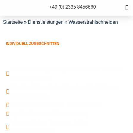
+49 (0) 2335 8456660
Startseite
»
Dienstleistungen
»
Wasserstrahlschneiden
INDIVIDUELL ZUGESCHNITTEN
Wasserstrahlschneiden
Hohe Schnittgenauigkeit mit einer Toleranz
von ± 0,05 mm
Rechtwinklige Schnittkanten bis 100 mm
Materialstärke
Kein Ausfransen der Schnittkanten
Optimale Materialausnutzung
Verzugsfreies Trennen, keine
Hitzeentwicklung