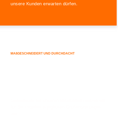
unsere Kunden erwarten dürfen.
MAßGESCHNEIDERT UND DURCHDACHT
Ihr Unternehmen möchte
ein
umfangreiches Projekt
umsetzen?
Gemeinsam mit unseren Mitarbeitern setzen wir
für Sie Projekte in jeglichen Größenordnungen
um.