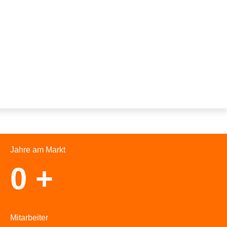
regelmäßigen Weiterbildungen sichern wir eine
fachgerechte Ausführung auf dem neuesten
Stand der Technik. So schaffen wir die
Grundlage für effiziente Abläufe,
maximale Kundenzufriedenheit und nachhaltigen
Projekterfolg.
Jahre am Markt
0
+
Mitarbeiter