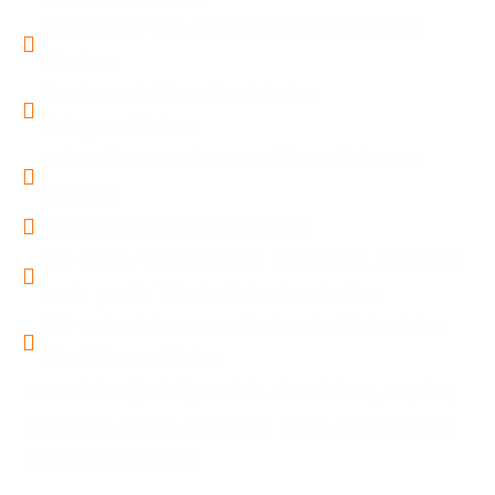
Schneiden von kunststoffbeschichteten
Blechen
Kostenreduktion durch hohe
Anlageneffizienz
Schneiden von kunststoffbeschichteten
Blechen
Hohe Umweltverträglichkeit
Bei einer Auflagefläche von 2 m x 4 m sind
auch große Werkstücke herstellbar
Wir schneiden verschiedenste Materialien
bis 100 mm Dicke:
Sämtliche (Edel-) Stähle Aluminium, Kupfer,
Messing, Stein, Keramik, Glas, Kunststoffe,
Sonderwerkstoffe